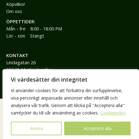
Köpvilkor
Om oss
ÖPPETTIDER:
Mån - fre 8:00 - 18:00 PM
Lör - sön Stängt
KONTAKT
Lindagatan 26
266 31 Munka-ljungby
Vi värdesätter din integritet
0736792785
Vi använder cookies för att förbättra din surfupplevelse,
jimmy@jimmyspraktik.se
visa personligt anpassade annonser eller innehåll och
analysera vår trafik. Genom att klicka på "Acceptera alla"
samtycker du till vår användning av cookies.
Cookiepolicy
COPYRIGHT © 2026 JIMMYS PRAKTIK. ALL RIGHTS RESERVED.
Cookies
GDPR
Integritetspolicy
Retur
Avvisa
Acceptera alla