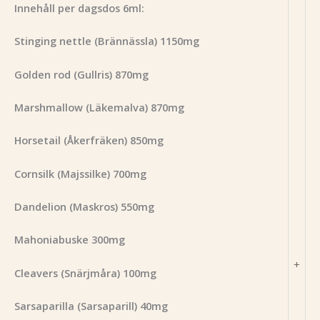
Innehåll per dagsdos 6ml:
Stinging nettle
(Brännässla) 1150mg
Golden rod (Gullris) 870mg
Marshmallow (Läkemalva) 870mg
Horsetail (Å
kerfräken) 850mg
Cornsilk (Majssilke) 700mg
D
andelion (Maskros) 550mg
Mahoniabuske 300mg
+
Cleavers (Snärjmåra) 100mg
Sarsaparilla (Sarsaparill) 40mg