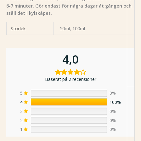
6-7 minuter. Gör endast för några dagar åt gången och
ställ det i kylskåpet.
Storlek
50ml, 100ml
4,0
Baserat på 2 recensioner
5
0%
4
100%
3
0%
2
0%
1
0%