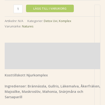
LÄGG TILL I VARUKORG
Artikelnr:
N/A
Kategorier:
Detox Uvi
,
Komplex
Varumärke:
Natures
Beskrivning
Ytterligare information
Recensioner (2)
Kosttillskott Njurkomplex
Ingredienser: Brännässla, Gullris, Läkemalva, Åkerfräken,
Majssilke, Maskroslöv, Mahonia, Snärjmåra och
Sarsaparill