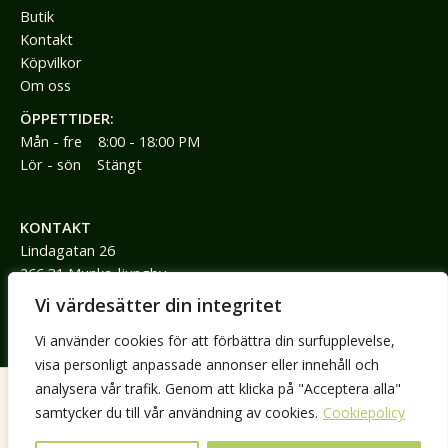
Butik
Kontakt
Köpvilkor
Om oss
ÖPPETTIDER:
Mån - fre 8:00 - 18:00 PM
Lör - sön Stängt
KONTAKT
Lindagatan 26
266 31 Munka-ljungby
Vi värdesätter din integritet
0736792785
Vi använder cookies för att förbättra din surfupplevelse,
jimmy@jimmyspraktik.se
visa personligt anpassade annonser eller innehåll och
analysera vår trafik. Genom att klicka på "Acceptera alla"
samtycker du till vår användning av cookies.
Cookiepolicy
COPYRIGHT © 2026 JIMMYS PRAKTIK. ALL RIGHTS RESERVED.