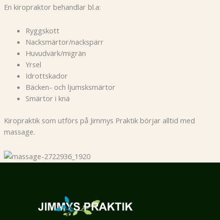
En kiropraktor behandlar bl.a:
Ryggskott
Nacksmärtor/nackspärr
Huvudvärk/migrän
Yrsel
Idrottskador
Bäcken- och ljumsksmärtor
Smärtor i knä
Kiropraktik som utförs på Jimmys Praktik börjar alltid med
massage.