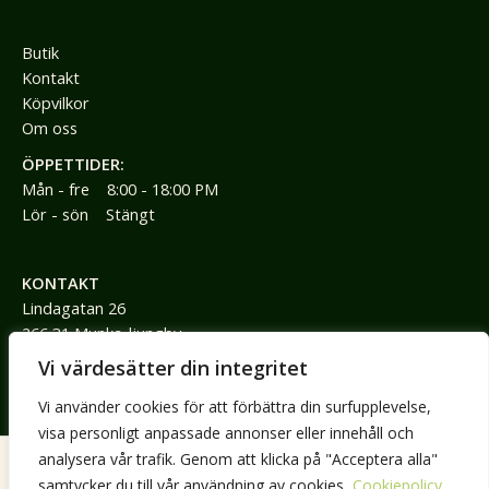
Butik
Kontakt
Köpvilkor
Om oss
ÖPPETTIDER:
Mån - fre 8:00 - 18:00 PM
Lör - sön Stängt
KONTAKT
Lindagatan 26
266 31 Munka-ljungby
Vi värdesätter din integritet
0736792785
Vi använder cookies för att förbättra din surfupplevelse,
jimmy@jimmyspraktik.se
visa personligt anpassade annonser eller innehåll och
analysera vår trafik. Genom att klicka på "Acceptera alla"
samtycker du till vår användning av cookies.
Cookiepolicy