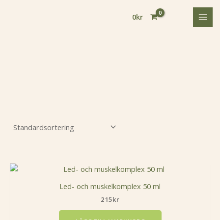
Hoppa
till
0
kr
innehåll
Led- och muskelkomplex 50 ml
215
kr