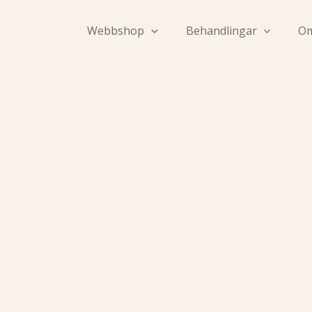
Hoppa
till
Webbshop
Behandlingar
Om
innehåll