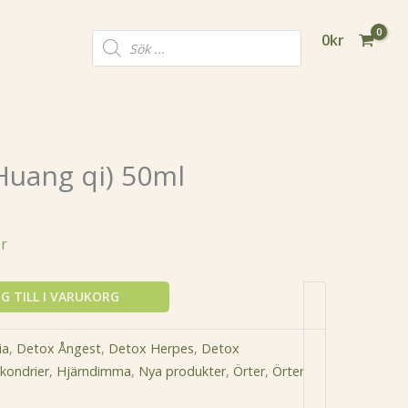
Products
0
kr
search
Huang qi) 50ml
er
G TILL I VARUKORG
ia
,
Detox Ångest
,
Detox Herpes
,
Detox
kondrier
,
Hjärndimma
,
Nya produkter
,
Örter
,
Örter