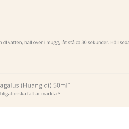
dl vatten, häll över i mugg, låt stå ca 30 sekunder. Häll seda
ragalus (Huang qi) 50ml”
bligatoriska fält är märkta
*