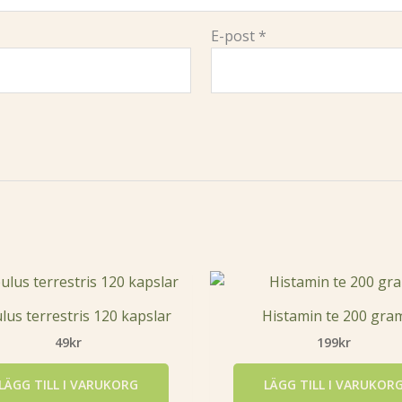
E-post
*
lus terrestris 120 kapslar
Histamin te 200 gra
49
kr
199
kr
LÄGG TILL I VARUKORG
LÄGG TILL I VARUKOR