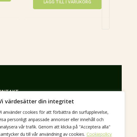
LÄGG TILL I VARUKORG
ONTAKT
ndagatan 26
Vi värdesätter din integritet
6 31 Munka-ljungby
Vi använder cookies för att förbättra din surfupplevelse,
visa personligt anpassade annonser eller innehåll och
736792785
analysera vår trafik. Genom att klicka på "Acceptera alla"
mmy@jimmyspraktik.se
samtycker du till vår användning av cookies.
Cookiepolicy