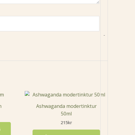
-
m
Ashwaganda modertinktur
50ml
215
kr
G