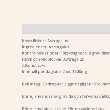
Beskrivning
Recensioner (0)
Kosttillskott Astragalus
Ingredienser: Astragalus
Kontraindikationer: Försiktighet vid gravid
Färsk och vildplockad Astragalus
Alkohol 25%
Innehåll per dagsdos 2 ml: 1600mg
Rek intag: 20 droppar 2 ggr dagligen i lite vat
Bör ej användas av gravida och förvaras oåtko
Bör ej användas istället för en varierad kost.