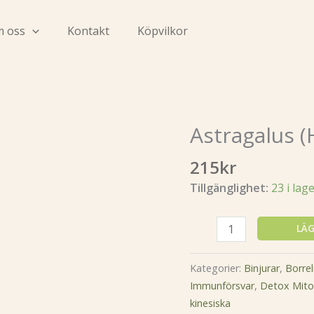
 oss
Kontakt
Köpvilkor
Astragalus (
Astragalus
(Huang
215
kr
qi)
50ml
Tillgänglighet:
23 i lag
mängd
LÄG
Kategorier:
Binjurar
,
Borrel
Immunförsvar
,
Detox Mito
kinesiska