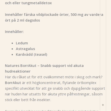
och eller tungmetalldetox
Innehåller färska vildplockade örter, 500 mg av vardera
ört på 2 ml dagsdos
Innehåller:
Ledum
Astragalus
Kardvädd (teasel)
Natures BorrAkut – Snabb support vid akuta
hudreaktioner
Har du råkat ut för ett ovälkommet möte i skog och mark?
BorrAkut
är ett högkoncentrerat, flytande örtkomplex
specifikt utvecklat för att ge snabb och djupgående support
när huden har utsatts för akuta yttre påfrestningar, såsom
stick eller bett från insekter.
+