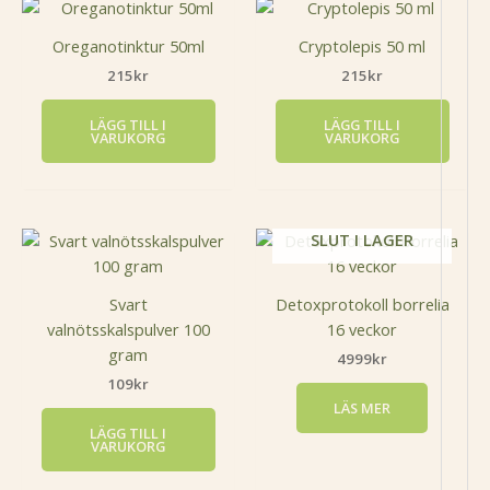
Oreganotinktur 50ml
Cryptolepis 50 ml
215
kr
215
kr
LÄGG TILL I
LÄGG TILL I
VARUKORG
VARUKORG
SLUT I LAGER
Svart
Detoxprotokoll borrelia
valnötsskalspulver 100
16 veckor
gram
4999
kr
109
kr
LÄS MER
LÄGG TILL I
VARUKORG