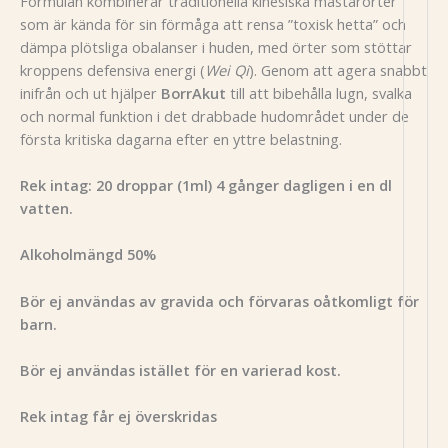
Formulan kombinerar traditionella kinesiska mästarörter
som är kända för sin förmåga att rensa ”toxisk hetta” och
dämpa plötsliga obalanser i huden, med örter som stöttar
kroppens defensiva energi (
Wei Qi
). Genom att agera snabbt
inifrån och ut hjälper
BorrAkut
till att bibehålla lugn, svalka
och normal funktion i det drabbade hudområdet under de
första kritiska dagarna efter en yttre belastning.
Rek intag: 20 droppar (1ml) 4 gånger dagligen i en dl
vatten.
Alkoholmängd 50%
Bör ej användas av gravida och förvaras oåtkomligt för
barn.
Bör ej användas istället för en varierad kost.
Rek intag får ej överskridas