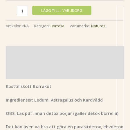
LÄGG TILL I VARUKORG
Artikelnr:
N/A
Kategori:
Borrelia
Varumärke:
Natures
Beskrivning
Ytterligare information
Recensioner (0)
Kosttillskott Borrakut
Ingredienser: Ledum, Astragalus och Kardvädd
OBS. Läs pdf innan detox börjar (gäller detox borrelia)
Det kan även va bra att göra en parasitdetox, ebvdetox