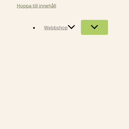
Hoppa till innehåll
Webbshop
Glutation 250 mg 60 kap
259
kr
Tillgänglighet:
9 i lager
Glutation 250 mg 60 kapslar mängd
LÄGG TILL I VARUKORG