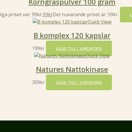
Korngräspulver 100 gram
ga priset var: 99kr.
59
kr
Det nuvarande priset är: 59kr.
Quick View
B komplex 120 kapslar
199
kr
LÄGG TILL I VARUKORG
Quick View
Natures Nattokinase
309
kr
LÄGG TILL I VARUKORG