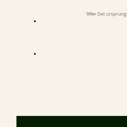
99
kr
Det ursprungli