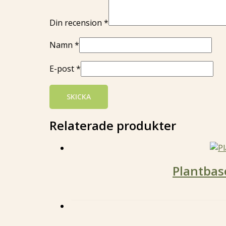
Din recension
*
Namn
*
E-post
*
Relaterade produkter
Plantbas