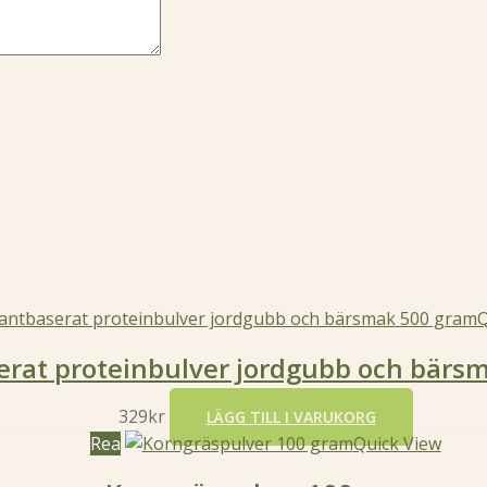
Q
erat proteinbulver jordgubb och bärs
329
kr
LÄGG TILL I VARUKORG
Rea
Quick View