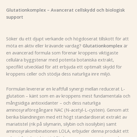
Glutationkomplex – Avancerat cellskydd och biologisk
support
Söker du ett djupt verkande och högdoserat tillskott för att
möta en aktiv eller krävande vardag?
Glutationkomplex
är
en avancerad formula som förenar kroppens viktigaste
cellulära byggstenar med potenta botaniska extrakt,
specifikt utvecklad för att erbjuda ett optimalt skydd för
kroppens celler och stödja dess naturliga inre miljö.
Formulan levererar en kraftfull synergi mellan reducerat L-
glutation – känt som en av kroppens mest fundamentala och
mångsidiga antioxidanter – och dess naturliga
aminosyraföregångare NAC (N-acetyl-L-cystein). Genom att
berika blandningen med ett högt standardiserat extrakt av
mariatistel (rik på silymarin, silybin och isosilybin) samt
aminosyrakombinationen LOLA, erbjuder denna produkt ett