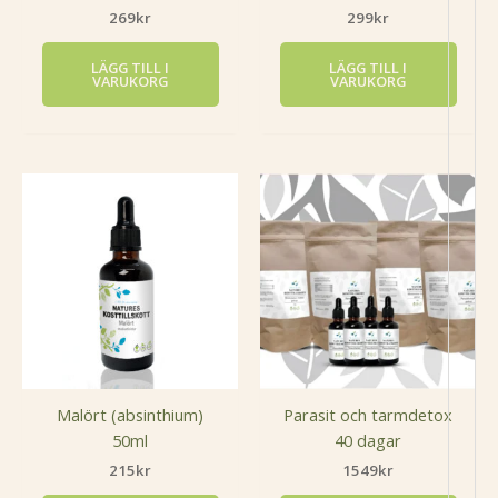
269
kr
299
kr
LÄGG TILL I
LÄGG TILL I
VARUKORG
VARUKORG
Malört (absinthium)
Parasit och tarmdetox
50ml
40 dagar
215
kr
1549
kr