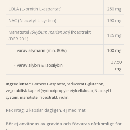
LOLA (L-ornitin L-aspartat)
250 mg
NAC (N-acetyl-L-cystein)
190 mg
Mariatistel
(Silybum marianum)
fröextrakt
125 mg
(DER 20:1)
– varav silymarin (min. 80%)
100 mg
37,50
– varav silybin & isosilybin
mg
Ingredienser:
L-ornitin L-aspartat, reducerat L-glutation,
vegetabilisk kapsel (hydroxipropylmetylcellulosa), N-acetyl-L-
cystein, mariatistel fröextrakt, inulin.
Rek intag: 2 kapslar dagligen, ej med mat
Bör ej användas av gravida och förvaras oåtkomligt för