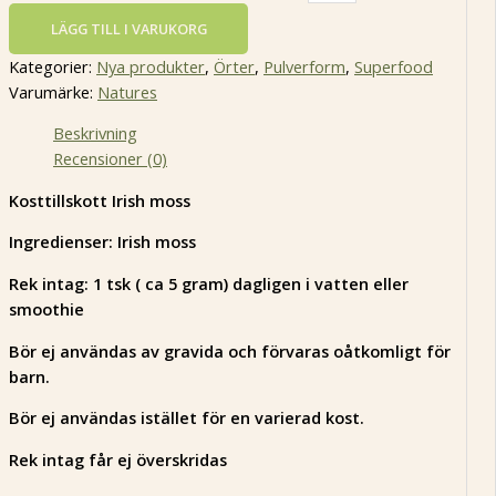
LÄGG TILL I VARUKORG
Kategorier:
Nya produkter
,
Örter
,
Pulverform
,
Superfood
Varumärke:
Natures
Beskrivning
Recensioner (0)
Kosttillskott Irish moss
Ingredienser: Irish moss
Rek intag: 1 tsk ( ca 5 gram) dagligen i vatten eller
smoothie
Bör ej användas av gravida och förvaras oåtkomligt för
barn.
Bör ej användas istället för en varierad kost.
Rek intag får ej överskridas