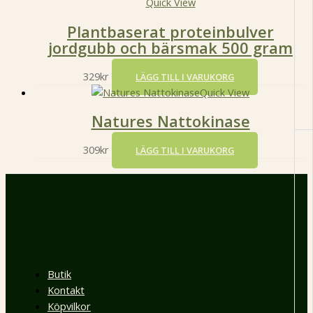
Quick View
Plantbaserat proteinbulver
jordgubb och bärsmak 500 gram
329
kr
LÄGG TILL I VARUKORG
Quick View
Natures Nattokinase
309
kr
LÄGG TILL I VARUKORG
Butik
Kontakt
Köpvilkor