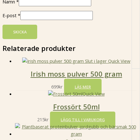
Namn
*
E-post
*
Relaterade produkter
Slut i lager
Quick View
Irish moss pulver 500 gram
699
kr
LÄS MER
Quick View
Frossört 50ml
215
kr
LÄGG TILL I VARUKORG