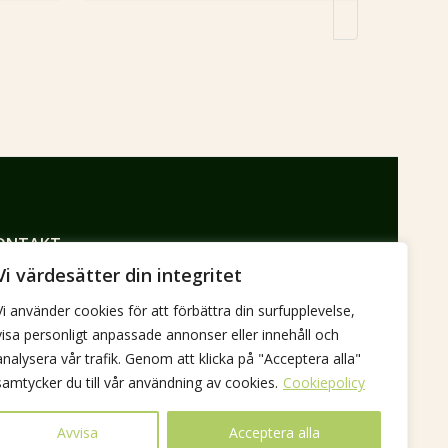
ONTAKT
ndagatan 26
Vi värdesätter din integritet
6 31 Munka-ljungby
Vi använder cookies för att förbättra din surfupplevelse,
visa personligt anpassade annonser eller innehåll och
736792785
analysera vår trafik. Genom att klicka på "Acceptera alla"
mmy@jimmyspraktik.se
samtycker du till vår användning av cookies.
Cookiepolicy
Avvisa
Acceptera alla