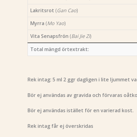
Lakritsrot
(
Gan Cao
)
Myrra
(
Mo Yao
)
Vita Senapsfrön
(
Bai Jie Zi
)
Total mängd örtextrakt:
Rek intag: 5 ml 2 ggr dagligen i lite ljummet v
Bör ej användas av gravida och förvaras oåtko
Bör ej användas istället för en varierad kost.
Rek intag får ej överskridas