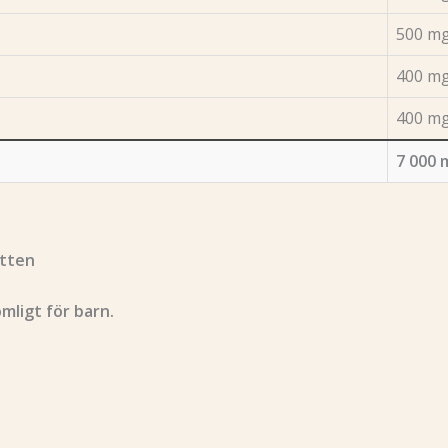
500 m
400 m
400 m
7 000 
atten
mligt för barn.