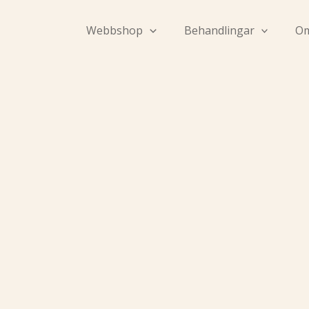
Hoppa
till
Webbshop
Behandlingar
Om
innehåll