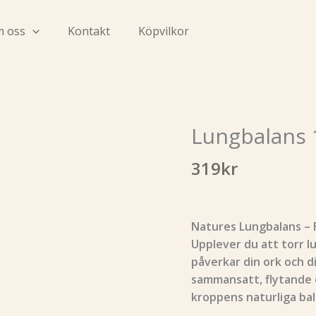
 oss
Kontakt
Köpvilkor
Lungbalans 
Lungbalans
100
319
kr
ml
mängd
Natures Lungbalans – F
Upplever du att torr lu
påverkar din ork och d
sammansatt, flytande 
kroppens naturliga bal