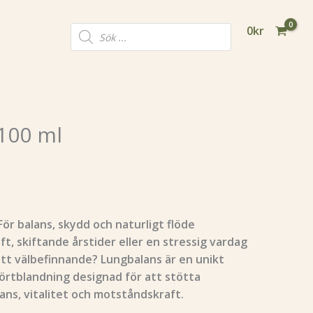
Products
0
kr
search
100 ml
ör balans, skydd och naturligt flöde
ft, skiftande årstider eller en stressig vardag
itt välbefinnande? Lungbalans är en unikt
örtblandning designad för att stötta
ans, vitalitet och motståndskraft.