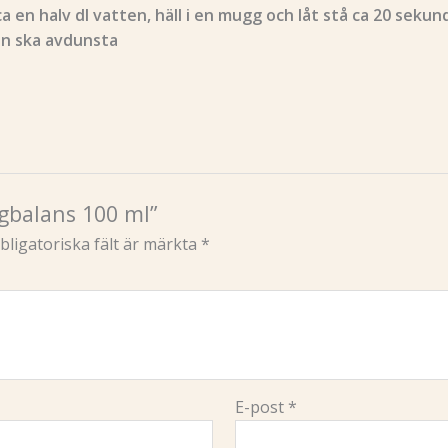
a en halv dl vatten, häll i en mugg och låt stå ca 20 sekund
len ska avdunsta
ngbalans 100 ml”
bligatoriska fält är märkta
*
E-post
*