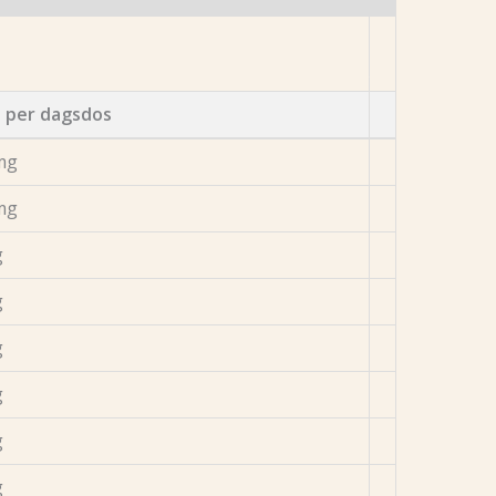
 per dagsdos
mg
mg
g
g
g
g
g
g