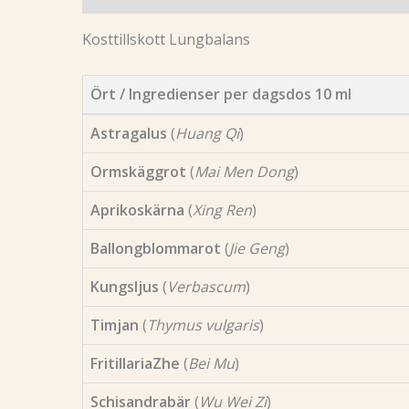
Kosttillskott Lungbalans
Ört / Ingredienser per dagsdos 10 ml
Astragalus
(
Huang Qi
)
Ormskäggrot
(
Mai Men Dong
)
Aprikoskärna
(
Xing Ren
)
Ballongblommarot
(
Jie Geng
)
Kungsljus
(
Verbascum
)
Timjan
(
Thymus vulgaris
)
FritillariaZhe
(
Bei Mu
)
Schisandrabär
(
Wu Wei Zi
)