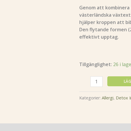
Genom att kombinera tr
västerländska växtextr
hjälper kroppen att bib
Den flytande formen (2
effektivt upptag.
Tillgänglighet:
26 i lag
LÄG
Kategorier:
Allergi
,
Detox 