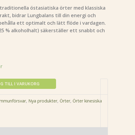
aditionella östasiatiska örter med klassiska
akt, bidrar Lungbalans till din energi och
ehålla ett optimalt och lätt flöde i vardagen.
5 % alkoholhalt) säkerställer ett snabbt och
er
G TILL I VARUKORG
Immunförsvar
,
Nya produkter
,
Örter
,
Örter kinesiska