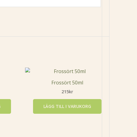
Frossört 50ml
215
kr
G
LÄGG TILL I VARUKORG