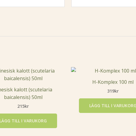
H-Komplex 100 ml
nesisk kalott (scutelaria
319
kr
baicalensis) 50ml
LÄGG TILL I VARUKOR
215
kr
LÄGG TILL I VARUKORG