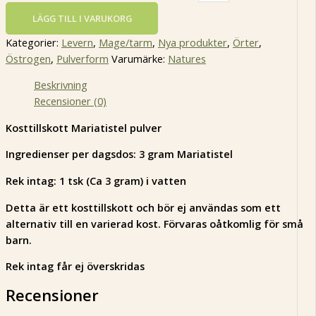
LÄGG TILL I VARUKORG
Kategorier:
Levern
,
Mage/tarm
,
Nya produkter
,
Örter
,
Östrogen
,
Pulverform
Varumärke:
Natures
Beskrivning
Recensioner (0)
Kosttillskott Mariatistel pulver
Ingredienser per dagsdos: 3 gram Mariatistel
Rek intag: 1 tsk (Ca 3 gram) i vatten
Detta är ett kosttillskott och bör ej användas som ett
alternativ till en varierad kost. Förvaras oåtkomlig för små
barn.
Rek intag får ej överskridas
Recensioner