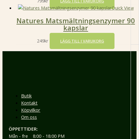
799
kr
LÄGG TILL I VARUKORG
Quick View
Natures Matsmältningsenzymer 90
kapslar
249
kr
LÄGG TILL I VARUKORG
Butik
Kontakt
Köpvilkor
Om oss
ÖPPETTIDER:
Mån - fre 8:00 - 18:00 PM