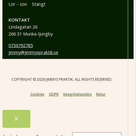
Lör - sön Stängt
-
KONTAKT
Lindagatan 26
266 31 Munka-ljungby
0736792785
jimmy@jimmyspraktik.se
COPYRIGHT © 2026 JIMMYS PRAKTIK. ALL RIGHTS RESERVED.
Cookies
GDPR
Integritetspolicy
Retur