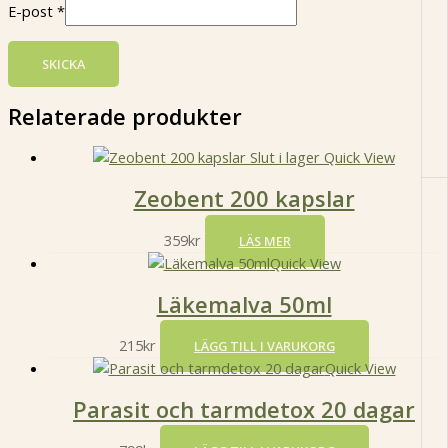
E-post
*
Relaterade produkter
Slut i lager
Quick View
Zeobent 200 kapslar
359
kr
LÄS MER
Quick View
Läkemalva 50ml
215
kr
LÄGG TILL I VARUKORG
Quick View
Parasit och tarmdetox 20 dagar