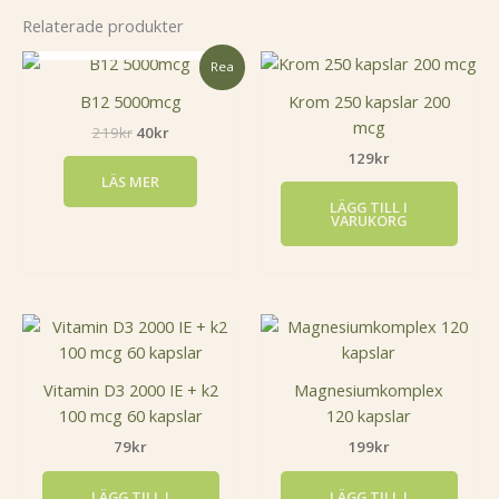
Relaterade produkter
SLUT I LAGER
Det
Det
Rea
ursprungliga
nuvarande
priset
priset
B12 5000mcg
Krom 250 kapslar 200
var:
är:
mcg
219
kr
40
kr
219kr.
40kr.
129
kr
LÄS MER
LÄGG TILL I
VARUKORG
Vitamin D3 2000 IE + k2
Magnesiumkomplex
100 mcg 60 kapslar
120 kapslar
79
kr
199
kr
LÄGG TILL I
LÄGG TILL I