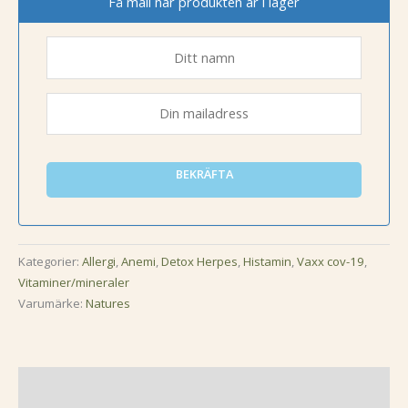
Få mail när produkten är i lager
BEKRÄFTA
Kategorier:
Allergi
,
Anemi
,
Detox Herpes
,
Histamin
,
Vaxx cov-19
,
Vitaminer/mineraler
Varumärke:
Natures
Beskrivning