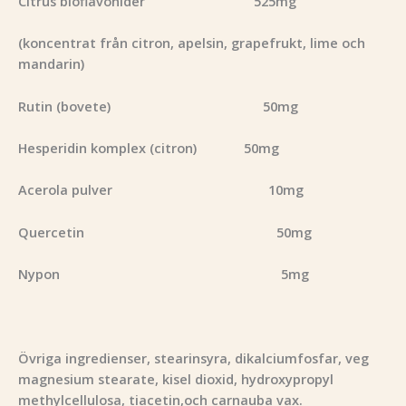
Citrus bioflavonider 525mg
(koncentrat från citron, apelsin, grapefrukt, lime och
mandarin)
Rutin (bovete) 50mg
Hesperidin komplex (citron) 50mg
Acerola pulver 10mg
Quercetin 50mg
Nypon 5mg
Övriga ingredienser, stearinsyra, dikalciumfosfar, veg
magnesium stearate, kisel dioxid, hydroxypropyl
methylcellulosa, tiacetin,och carnauba vax.