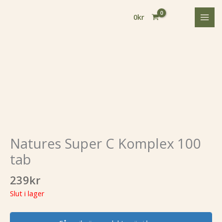
Hoppa
till
0
kr
innehåll
Natures Super C Komplex 100
tab
239
kr
Slut i lager