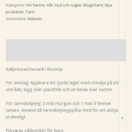
Kategorier:
För henne
,
Hår, hud och naglar
,
Mage/tarm
,
Nya
produkter
,
Tarm
Varumärke:
Natures
Beskrivning
Recensioner (0)
Kallpressad hexanfri Ricinolja
För omslag: Applicera ett tjockt lager med ricinolja på ett
område, lägg över plastfolie och en binda över natten
För tarmsköljning: 2 msk morgon och 1 msk 3 timmar
senare. Använd då tarmsköljningspåse med för att skölja
ordentligt
+
Förvaras oåtkomligt för barn