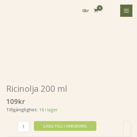
Hoppa
till
0
kr
innehåll
Ricinolja
200
ml
Ricinolja 200 ml
mängd
109
kr
Tillgänglighet:
16 i lager
LÄGG TILL I VARUKORG