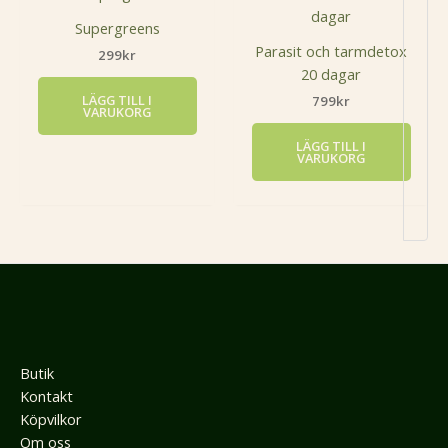
Supergreens
Parasit och tarmdetox
299
kr
20 dagar
LÄGG TILL I
799
kr
VARUKORG
LÄGG TILL I
VARUKORG
Butik
Kontakt
Köpvilkor
Om oss