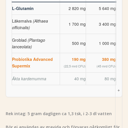
L-Glutamin
2 820 mg
5 640 mg
Läkemalva
(Althaea
1 700 mg
3 400 mg
officinalis)
Groblad
(Plantago
500 mg
1 000 mg
lanceolata)
Probiotika Advanced
190 mg
380 mg
Supermix
(22,5 mrd CFU)
(45 mrd CFU)
Äkta kardemumma
40 mg
80 mg
+
Rek intag: 5 gram dagligen ca 1,3 tsk, i 2-3 dl vatten
Bör ej användas av gravida och förvaras oåtkomligt för