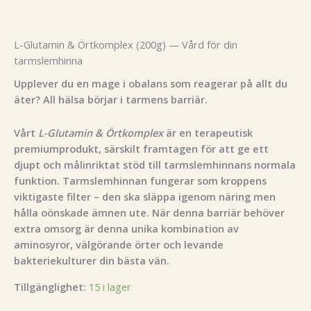
L-Glutamin & Örtkomplex (200g) — Vård för din
tarmslemhinna
Upplever du en mage i obalans som reagerar på allt du
äter? All hälsa börjar i tarmens barriär.
Vårt
L-Glutamin & Örtkomplex
är en terapeutisk
premiumprodukt, särskilt framtagen för att ge ett
djupt och målinriktat stöd till tarmslemhinnans normala
funktion. Tarmslemhinnan fungerar som kroppens
viktigaste filter – den ska släppa igenom näring men
hålla oönskade ämnen ute. När denna barriär behöver
extra omsorg är denna unika kombination av
aminosyror, välgörande örter och levande
bakteriekulturer din bästa vän.
Tillgänglighet:
15 i lager