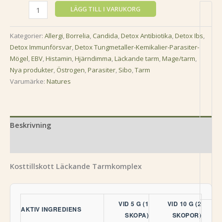
LÄGG TILL I VARUKORG
Kategorier:
Allergi
,
Borrelia
,
Candida
,
Detox Antibiotika
,
Detox Ibs
,
Detox Immunförsvar
,
Detox Tungmetaller-Kemikalier-Parasiter-
Mögel
,
EBV
,
Histamin
,
Hjärndimma
,
Läckande tarm
,
Mage/tarm
,
Nya produkter
,
Östrogen
,
Parasiter
,
Sibo
,
Tarm
Varumärke:
Natures
Beskrivning
Recensioner (0)
Kosttillskott Läckande Tarmkomplex
VID 5 G (1
VID 10 G (2
AKTIV INGREDIENS
SKOPA)
SKOPOR)