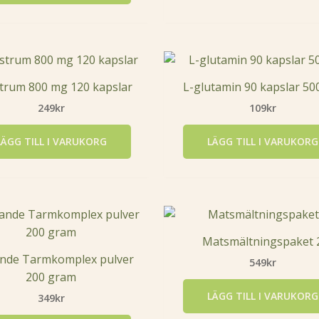
trum 800 mg 120 kapslar
L-glutamin 90 kapslar 5
249
kr
109
kr
LÄGG TILL I VARUKORG
LÄGG TILL I VARUKORG
Matsmältningspaket 
nde Tarmkomplex pulver
549
kr
200 gram
LÄGG TILL I VARUKORG
349
kr