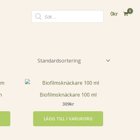
Products
0
kr
search
m
Biofilmsknäckare 100 ml
309
kr
LÄGG TILL I VARUKORG