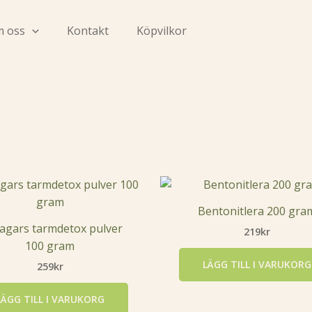
 oss
Kontakt
Köpvilkor
Bentonitlera 200 gra
agars tarmdetox pulver
219
kr
100 gram
LÄGG TILL I VARUKORG
259
kr
LÄGG TILL I VARUKORG