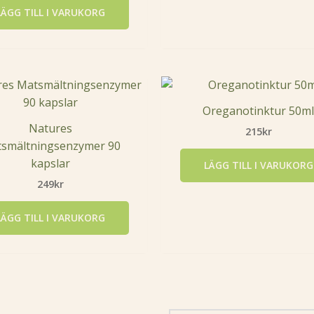
LÄGG TILL I VARUKORG
Oreganotinktur 50m
Natures
215
kr
smältningsenzymer 90
kapslar
LÄGG TILL I VARUKORG
249
kr
LÄGG TILL I VARUKORG