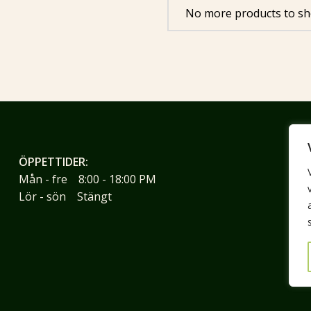
No more products to sh
ÖPPETTIDER:
K
Mån - fre 8:00 - 18:00 PM
Li
Lör - sön Stängt
26
0
ji