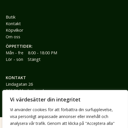
Butik
Kontakt
Köpvilkor
Om oss
ÖPPETTIDER:
Mån - fre 8:00 - 18:00 PM
Lör - sön Stängt
KONTAKT
Lindagatan 26
266 31 Munka-ljungby
Vi värdesätter din integritet
0736792785
Vi använder cookies för att förbättra din surfupplevelse,
jimmy@jimmyspraktik.se
visa personligt anpassade annonser eller innehåll och
analysera vår trafik. Genom att klicka på "Acceptera alla"