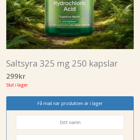
Saltsyra 325 mg 250 kapslar
299
kr
Slut i lager
Få mail när produkten är i lager