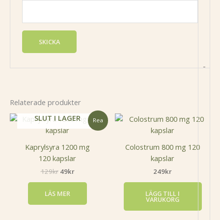
-
Relaterade produkter
Det
Det
SLUT I LAGER
Rea
ursprungliga
nuvarande
priset
priset
var:
är:
Kaprylsyra 1200 mg
Colostrum 800 mg 120
129kr.
49kr.
120 kapslar
kapslar
129
kr
49
kr
249
kr
LÄS MER
LÄGG TILL I
VARUKORG