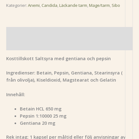
Kategorier:
Anemi
,
Candida
,
Läckande tarm
,
Mage/tarm
,
Sibo
Beskrivning
Recensioner (0)
Kosttillskott Saltsyra med gentiana och pepsin
Ingredienser: Betain, Pepsin, Gentiana, Stearinsyra (
från olivolja), Kiseldioxid, Magstearat och Gelatin
Innehåll:
Betain HCL 650 mg
Pepsin 1:10000 25 mg
Gentiana 20 mg
Rek intag: 1 kapsel per måltid eller följ anvisningar av