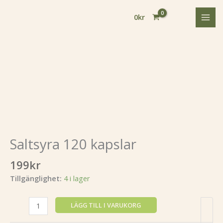
Hoppa
till
0
kr
innehåll
Saltsyra
120
kapslar
Saltsyra 120 kapslar
mängd
199
kr
Tillgänglighet:
4 i lager
LÄGG TILL I VARUKORG