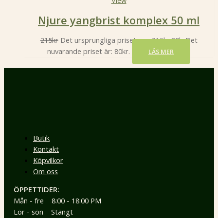
Njure yangbrist komplex 50 ml
215
kr
Det ursprungliga priset var: 215kr.
80
kr
Det
nuvarande priset är: 80kr.
LÄS MER
Butik
Kontakt
Köpvilkor
Om oss
ÖPPETTIDER:
Mån - fre 8:00 - 18:00 PM
Lör - sön Stängt