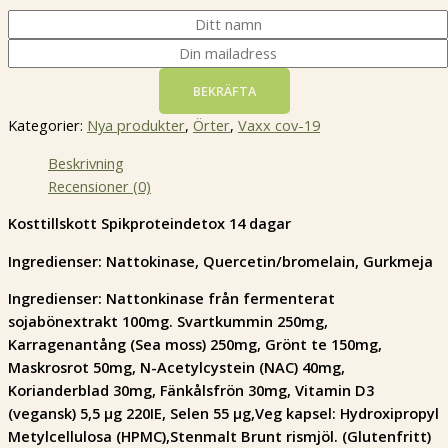
BEKRÄFTA
Kategorier:
Nya produkter
,
Örter
,
Vaxx cov-19
Beskrivning
Recensioner (0)
Kosttillskott Spikproteindetox 14 dagar
Ingredienser: Nattokinase, Quercetin/bromelain, Gurkmeja
Ingredienser: Nattonkinase från fermenterat
sojabönextrakt 100mg.
Svartkummin 250mg,
Karragenantång (Sea moss) 250mg,
Grönt te 150mg,
Maskrosrot 50mg,
N-Acetylcystein (NAC) 40mg,
Korianderblad 30mg,
Fänkålsfrön 30mg,
Vitamin D3
(vegansk) 5,5 µg 220IE,
Selen 55 µg,
Veg kapsel: Hydroxipropyl
Metylcellulosa (HPMC),Stenmalt Brunt rismjöl. (Glutenfritt)