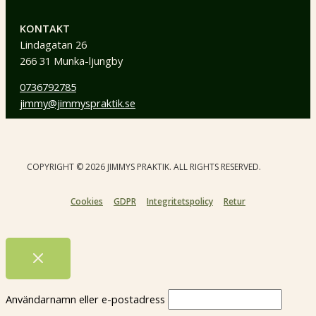
KONTAKT
Lindagatan 26
266 31 Munka-ljungby
0736792785
jimmy@jimmyspraktik.se
COPYRIGHT © 2026 JIMMYS PRAKTIK. ALL RIGHTS RESERVED.
Cookies
GDPR
Integritetspolicy
Retur
Användarnamn eller e-postadress