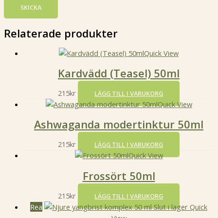
Relaterade produkter
Quick View
Kardvädd (Teasel) 50ml
215
kr
LÄGG TILL I VARUKORG
Quick View
Ashwaganda modertinktur 50ml
215
kr
LÄGG TILL I VARUKORG
Quick View
Frossört 50ml
215
kr
LÄGG TILL I VARUKORG
Rea
Slut i lager
Quick
View