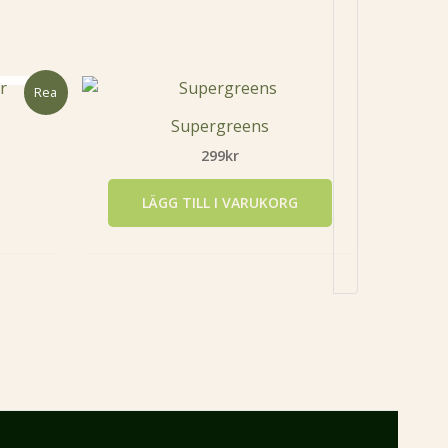
Rea
iga
rande
Supergreens
299
kr
LÄGG TILL I VARUKORG