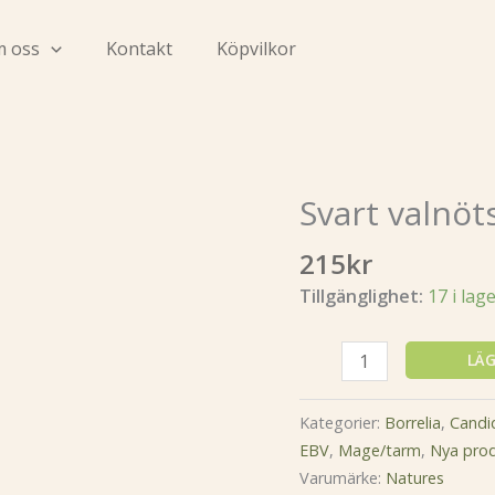
 oss
Kontakt
Köpvilkor
Svart valnöt
Svart
valnötsskal
215
kr
50
ml
Tillgänglighet:
17 i lag
mängd
LÄG
Kategorier:
Borrelia
,
Candi
EBV
,
Mage/tarm
,
Nya prod
Varumärke:
Natures