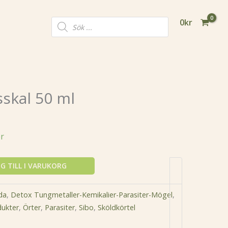
Products
0
kr
search
sskal 50 ml
er
G TILL I VARUKORG
da
,
Detox Tungmetaller-Kemikalier-Parasiter-Mögel
,
ukter
,
Örter
,
Parasiter
,
Sibo
,
Sköldkörtel