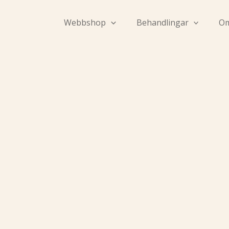
Hoppa
till
Webbshop
Behandlingar
Om
innehåll