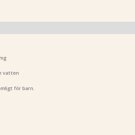
 mg
te vatten
mligt för barn.