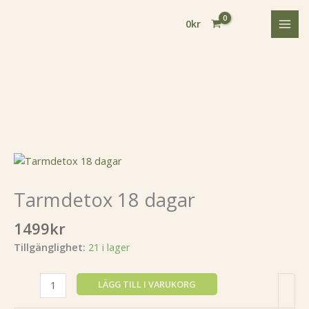
Hoppa
till
0
kr
innehåll
Tarmdetox
18
dagar
Tarmdetox 18 dagar
mängd
1499
kr
Tillgänglighet:
21 i lager
LÄGG TILL I VARUKORG