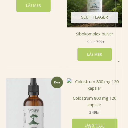
LÄS MER
SLUT I LAGER
Sibokomplex pulver
199
kr
79
kr
LÄS MER
-
Prisintervall:
Den
Rea
119kr
här
till
produkten
219kr
Colostrum 800 mg 120
har
kapslar
flera
249
kr
varianter.
De
LÄGG TILL I
olika